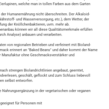
ierlupinen, welche man in tollen Farben aus dem Garten
n der Humanernährung nicht überschreiten. Der Alkaloid-
Nährstoff- und Wasserversorgung, etc.), dem Wetter, der
pfung der Knöllchenbaktieren, uvm. mehr ab.
nenanbau können wir all diese Qualitätsmerkmale erfüllen
rch Analyse) anbauen und verarbeiten.
en von regionalen Betrieben und verfeinert mit Bioland-
hmack erinnert an "Baked Beans" und daher kommt der Name
 der Manufaktur ohne Geschmacksverstärker und
ch strengen Biolandrichtlinien angebaut, geerntet,
dverlesen, geschält, geflockt und zum Schluss liebevoll
den selbst entworfen.
te Nahrungsergänzung in der vegetarischen oder veganen
 geeignet für Personen mit