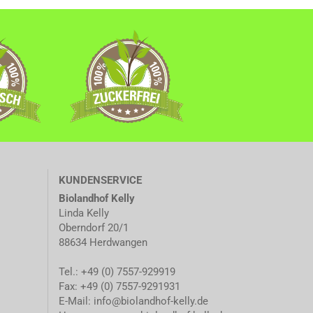
KUNDENSERVICE
Biolandhof Kelly
Linda Kelly
Oberndorf 20/1
88634 Herdwangen
Tel.: +49 (0) 7557-929919
Fax: +49 (0) 7557-9291931
E-Mail:
info@biolandhof-kelly.de