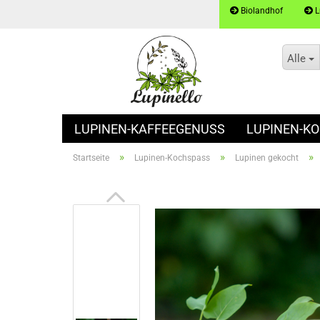
Biolandhof
L
Alle
LUPINEN-KAFFEEGENUSS
LUPINEN-K
»
»
»
Startseite
Lupinen-Kochspass
Lupinen gekocht