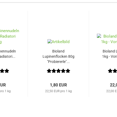
nennudeln
Bioland
Bioland 
adiatori...
Lupinenflocken 80g
1kg - Vo
"Probiererle"...
EUR
1,80 EUR
22,
pro 1 kg
22,50 EUR pro 1 kg
22,00 E