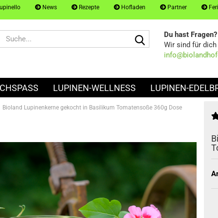
upinello
News
Rezepte
Hofladen
Partner
Fer
Suche...
Du hast Fragen?
Wir sind für dic
info@biolandhof-
OCHSPASS
LUPINEN-WELLNESS
LUPINEN-EDELB
Bioland Lupinenkerne gekocht in Basilikum Tomatensoße 360g Dose
B
T
Ar