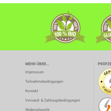
MEHR ÜBER...
PRÜFZ
Impressum
Teilnahmebedingungen
Kontakt
Versand- & Zahlungsbedingungen
Widerrufsrecht