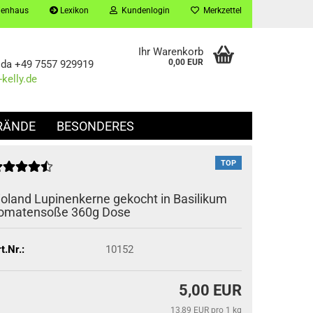
ienhaus
Lexikon
Kundenlogin
Merkzettel
Ihr Warenkorb
0,00 EUR
h da +49 7557 929919
kelly.de
RÄNDE
BESONDERES
TOP
ioland Lupinenkerne gekocht in Basilikum
omatensoße 360g Dose
t.Nr.:
10152
5,00 EUR
13,89 EUR pro 1 kg