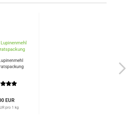
Lupinenmehl
rratspackung
00 EUR
UR pro 1 kg