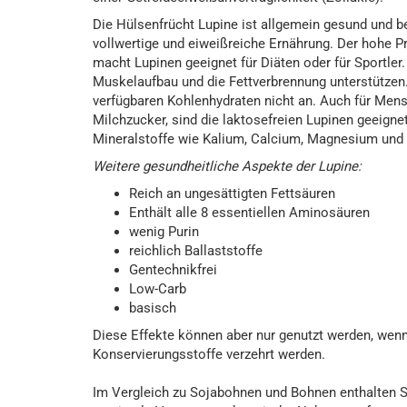
Die Hülsenfrücht Lupine ist allgemein gesund und b
vollwertige und eiweißreiche Ernährung. Der hohe Pr
macht Lupinen geeignet für Diäten oder für Sportle
Muskelaufbau und die Fettverbrennung unterstützen.
verfügbaren Kohlenhydraten nicht an. Auch für Mensc
Milchzucker, sind die laktosefreien Lupinen geeign
Mineralstoffe wie Kalium, Calcium, Magnesium und 
Weitere gesundheitliche Aspekte der Lupine:
Reich an ungesättigten Fettsäuren
Enthält alle 8 essentiellen Aminosäuren
wenig Purin
reichlich Ballaststoffe
Gentechnikfrei
Low-Carb
basisch
Diese Effekte können aber nur genutzt werden, wenn
Konservierungsstoffe verzehrt werden.
Im Vergleich zu Sojabohnen und Bohnen enthalten Süß