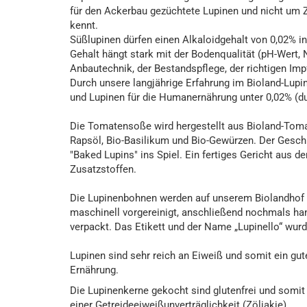
für den Ackerbau gezüchtete Lupinen und nicht um Z
kennt.
Süßlupinen dürfen einen Alkaloidgehalt von 0,02% i
Gehalt hängt stark mit der Bodenqualität (pH-Wert, 
Anbautechnik, der Bestandspflege, der richtigen Im
Durch unsere langjährige Erfahrung im Bioland-Lupi
und Lupinen für die Humanernährung unter 0,02% (du
Die Tomatensoße wird hergestellt aus Bioland-Tomat
Rapsöl, Bio-Basilikum und Bio-Gewürzen. Der Gesc
"Baked Lupins" ins Spiel. Ein fertiges Gericht aus
Zusatzstoffen.
Die Lupinenbohnen werden auf unserem Biolandhof na
maschinell vorgereinigt, anschließend nochmals han
verpackt. Das Etikett und der Name „Lupinello“ wur
Lupinen sind sehr reich an Eiweiß und somit ein gu
Ernährung.
Die Lupinenkerne gekocht sind glutenfrei und somit
einer Getreideeiweißunverträglichkeit (Zöliakie).