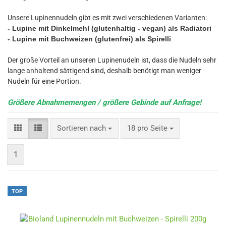
Unsere Lupinennudeln gibt es mit zwei verschiedenen Varianten:
- Lupine mit Dinkelmehl (glutenhaltig - vegan) als Radiatori
- Lupine mit Buchweizen (glutenfrei) als Spirelli
Der große Vorteil an unseren Lupinenudeln ist, dass die Nudeln sehr
lange anhaltend sättigend sind, deshalb benötigt man weniger
Nudeln für eine Portion.
Größere Abnahmemengen / größere Gebinde auf Anfrage!
Sortieren nach
pro Seite
Sortieren nach
18 pro Seite
1
TOP