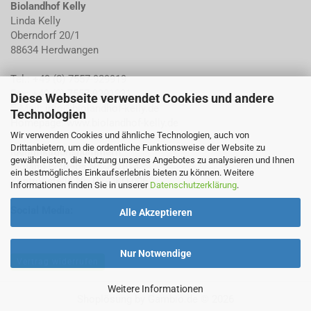
Biolandhof Kelly
Linda Kelly
Oberndorf 20/1
88634 Herdwangen
Tel.: +49 (0) 7557-929919
Fax: +49 (0) 7557-9291931
Diese Webseite verwendet Cookies und andere
E-Mail:
info@biolandhof-kelly.de
Technologien
Homepage:
www.biolandhof-kelly.de
Wir verwenden Cookies und ähnliche Technologien, auch von
Drittanbietern, um die ordentliche Funktionsweise der Website zu
Identifikationsnummern
:
gewährleisten, die Nutzung unseres Angebotes zu analysieren und Ihnen
Bioland-Betriebs Nr: 702014
ein bestmögliches Einkaufserlebnis bieten zu können. Weitere
Kontrollstelle Nr: DE-ÖKO-006
Informationen finden Sie in unserer
Datenschutzerklärung
.
Social Media:
Alle Akzeptieren
Nur Notwendige
Vertrag widerrufen
Weitere Informationen
Shoplösung
by Gambio.de © 2026