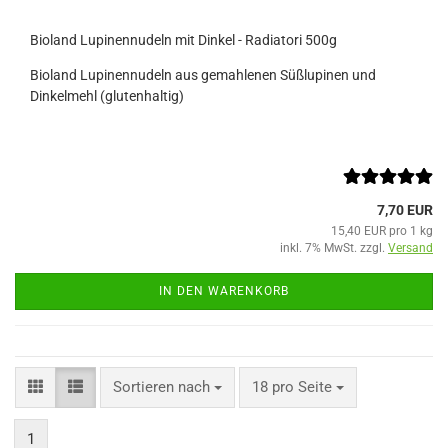
Bioland Lupinennudeln mit Dinkel - Radiatori 500g
Bioland Lupinennudeln aus gemahlenen Süßlupinen und
Dinkelmehl (glutenhaltig)
7,70 EUR
15,40 EUR pro 1 kg
inkl. 7% MwSt. zzgl.
Versand
IN DEN WARENKORB
Sortieren nach
pro Seite
Sortieren nach
18 pro Seite
1