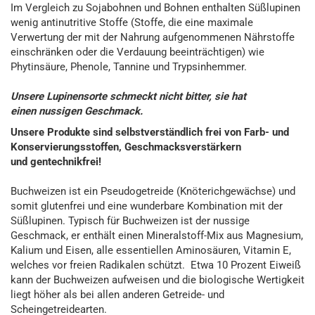
Im Vergleich zu Sojabohnen und Bohnen enthalten Süßlupinen
wenig antinutritive Stoffe (Stoffe, die eine maximale
Verwertung der mit der Nahrung aufgenommenen Nährstoffe
einschränken oder die Verdauung beeinträchtigen) wie
Phytinsäure, Phenole, Tannine und Trypsinhemmer.
Unsere Lupinensorte schmeckt nicht bitter, sie hat
einen nussigen Geschmack.
Unsere Produkte sind selbstverständlich frei von Farb- und
Konservierungsstoffen, Geschmacksverstärkern
und gentechnikfrei!
Buchweizen ist ein Pseudogetreide (Knöterichgewächse) und
somit glutenfrei und eine wunderbare Kombination mit der
Süßlupinen.
Typisch für Buchweizen ist der nussige
Geschmack, er enthält einen Mineralstoff-Mix aus Magnesium,
Kalium und Eisen, alle essentiellen Aminosäuren, Vitamin E,
welches vor freien Radikalen schützt. E
twa 10 Prozent Eiweiß
kann der Buchweizen aufweisen und die biologische Wertigkeit
liegt höher als bei allen anderen Getreide- und
Scheingetreidearten.