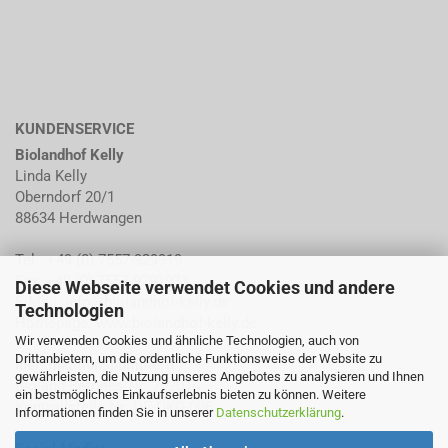
KUNDENSERVICE
Biolandhof Kelly
Linda Kelly
Oberndorf 20/1
88634 Herdwangen
Tel.: +49 (0) 7557-929919
Fax: +49 (0) 7557-9291931
Diese Webseite verwendet Cookies und andere
E-Mail:
info@biolandhof-kelly.de
Technologien
Homepage:
www.biolandhof-kelly.de
Wir verwenden Cookies und ähnliche Technologien, auch von
Drittanbietern, um die ordentliche Funktionsweise der Website zu
Identifikationsnummern
:
gewährleisten, die Nutzung unseres Angebotes zu analysieren und Ihnen
Bioland-Betriebs Nr: 702014
ein bestmögliches Einkaufserlebnis bieten zu können. Weitere
Kontrollstelle Nr: DE-ÖKO-006
Informationen finden Sie in unserer
Datenschutzerklärung
.