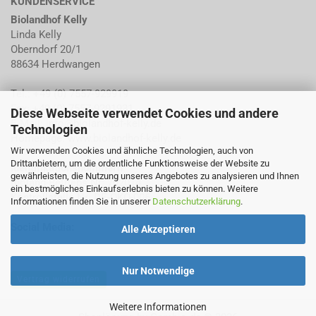
KUNDENSERVICE
Biolandhof Kelly
Linda Kelly
Oberndorf 20/1
88634 Herdwangen
Tel.: +49 (0) 7557-929919
Fax: +49 (0) 7557-9291931
Diese Webseite verwendet Cookies und andere
E-Mail:
info@biolandhof-kelly.de
Technologien
Homepage:
www.biolandhof-kelly.de
Wir verwenden Cookies und ähnliche Technologien, auch von
Drittanbietern, um die ordentliche Funktionsweise der Website zu
Identifikationsnummern
:
gewährleisten, die Nutzung unseres Angebotes zu analysieren und Ihnen
Bioland-Betriebs Nr: 702014
ein bestmögliches Einkaufserlebnis bieten zu können. Weitere
Kontrollstelle Nr: DE-ÖKO-006
Informationen finden Sie in unserer
Datenschutzerklärung
.
Social Media:
Alle Akzeptieren
Nur Notwendige
Vertrag widerrufen
Weitere Informationen