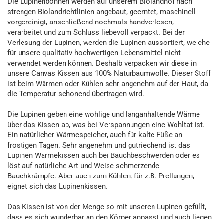
Die Lupinenbohnen werden auf unserem Biolandhof nach
strengen Biolandrichtlinien angebaut, geerntet, maschinell
vorgereinigt, anschließend nochmals handverlesen,
verarbeitet und zum Schluss liebevoll verpackt. Bei der
Verlesung der Lupinen, werden die Lupinen aussortiert, welche
für unsere qualitativ hochwertigen Lebensmittel nicht
verwendet werden können. Deshalb verpacken wir diese in
unsere Canvas Kissen aus 100% Naturbaumwolle. Dieser Stoff
ist beim Wärmen oder Kühlen sehr angenehm auf der Haut, da
die Temperatur schonend übertragen wird.
Die Lupinen geben eine wohlige und langanhaltende Wärme
über das Kissen ab, was bei Verspannungen eine Wohltat ist.
Ein natürlicher Wärmespeicher, auch für kalte Füße an
frostigen Tagen. Sehr angenehm und gutriechend ist das
Lupinen Wärmekissen auch bei Bauchbeschwerden oder es
löst auf natürliche Art und Weise schmerzende
Bauchkrämpfe. Aber auch zum Kühlen, für z.B. Prellungen,
eignet sich das Lupinenkissen.
Das Kissen ist von der Menge so mit unseren Lupinen gefüllt,
dass es sich wunderbar an den Körper anpasst und auch liegen